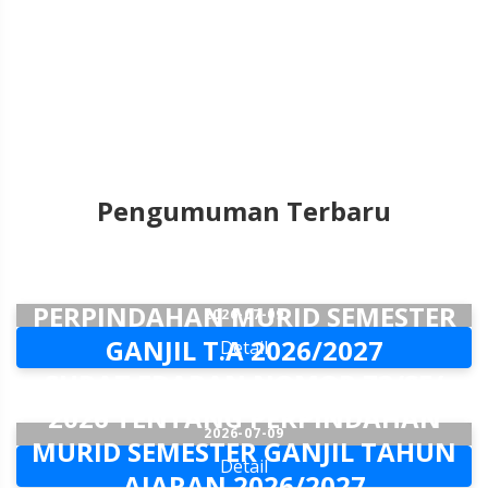
Pengumuman Terbaru
PENGUMUMAN DAYA TAMPUNG
PERPINDAHAN MURID SEMESTER
2026-07-09
GANJIL T.A 2026/2027
Detail
SURAT EDARAN NOMOR 73/SE/
2026 TENTANG PERPINDAHAN
2026-07-09
MURID SEMESTER GANJIL TAHUN
Detail
AJARAN 2026/2027