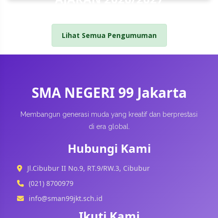
Lihat Semua Pengumuman
SMA NEGERI 99 Jakarta
Membangun generasi muda yang kreatif dan berprestasi
di era global.
Hubungi Kami
Jl.Cibubur II No.9, RT.9/RW.3, Cibubur
(021) 8700979
info@sman99jkt.sch.id
Ikuti Kami