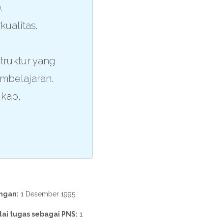
.
ualitas.
truktur yang
mbelajaran.
ikap,
ngan:
1 Desember 1995
ai tugas sebagai PNS:
1