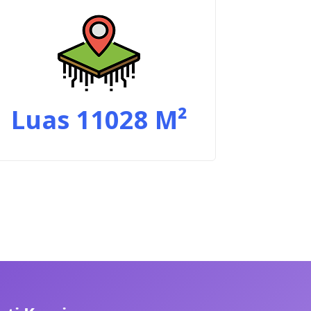
Luas
11028
M²