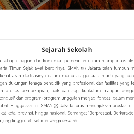
Sejarah Sekolah
an sebagai bagian dari komitmen pemerintah dalam memperluas a
akarta Timur. Sejak awal berdirinya, SMAN 99 Jakarta telah tumbuh m
kenal akan dedikasinya dalam mencetak generasi muda yang cerd
ngan dukungan tenaga pendidik yang profesional dan fasilitas yang 
lam proses pembelajaran, baik dari segi kurikulum maupun peng
 kondusif dan program-program unggulan menjadi fondasi dalam mem
bal. Hingga saat ini, SMAN 99 Jakarta terus menunjukkan prestasi 
gkat kota, provinsi, hingga nasional. Semangat “Berprestasi, Berkarakt
unjung tinggi oleh seluruh warga sekolah.