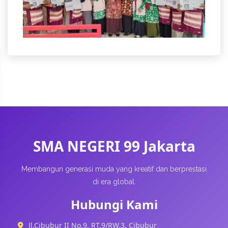
SMA NEGERI 99 Jakarta
Membangun generasi muda yang kreatif dan berprestasi
di era global.
Hubungi Kami
Jl.Cibubur II No.9, RT.9/RW.3, Cibubur